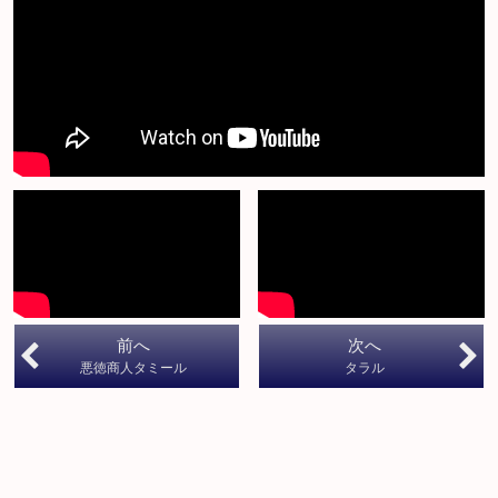
前へ
次へ
悪徳商人タミール
タラル