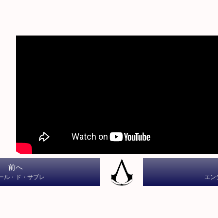
前へ
ール・ド・サブレ
エン