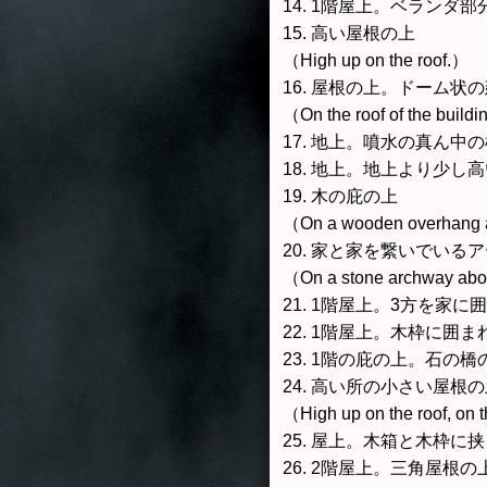
14. 1階屋上。ベランダ
15. 高い屋根の上
（High up on the roof.）
16. 屋根の上。ドーム状
（On the roof of the build
17. 地上。噴水の真ん中
18. 地上。地上より少し
19. 木の庇の上
（On a wooden overhang at 
20. 家と家を繋いでいる
（On a stone archway abov
21. 1階屋上。3方を家
22. 1階屋上。木枠に囲
23. 1階の庇の上。石の橋
24. 高い所の小さい屋根
（High up on the roof, on th
25. 屋上。木箱と木枠に
26. 2階屋上。三角屋根の