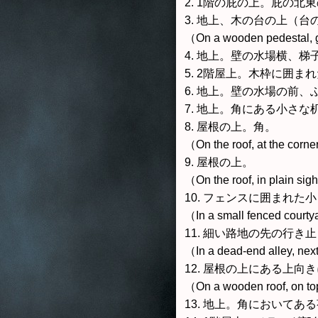
2. 1階の庇の上。庇の北
3. 地上、木の台の上（台
（On a wooden pedestal, 
4. 地上。壁の水場横、梯
5. 2階屋上。木枠に囲ま
6. 地上。壁の水場の前、
7. 地上。角にある小さ
8. 屋根の上。角。
（On the roof, at the corne
9. 屋根の上。
（On the roof, in plain sig
10. フェンスに囲まれ
（In a small fenced courty
11. 細い路地の先の行
（In a dead-end alley, next
12. 屋根の上にある上向
（On a wooden roof, on to
13. 地上。角においてあ