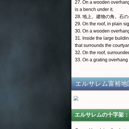
27. On a wooden overhang, 
is a bench under it.
28. 地上。建物の角。石
29. On the roof, in plain sig
30. On a wooden overhang o
31. Inside the large build
that surrounds the courtyar
32. On the roof, surroun
33. On a grating overhang a
エルサレム富裕地
エルサレムの十字架：