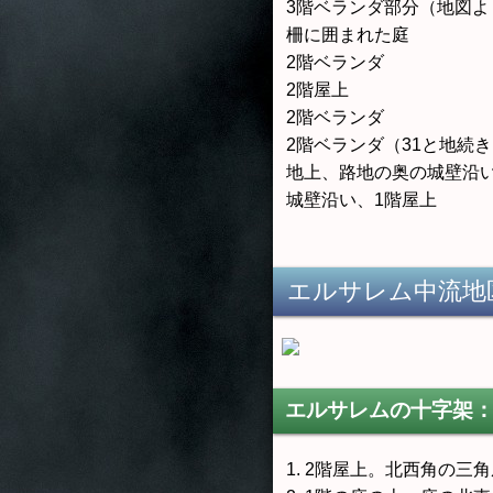
3階ベランダ部分（地図よ
柵に囲まれた庭
2階ベランダ
2階屋上
2階ベランダ
2階ベランダ（31と地続
地上、路地の奥の城壁沿
城壁沿い、1階屋上
エルサレム中流地
エルサレムの十字架：
1. 2階屋上。北西角の三