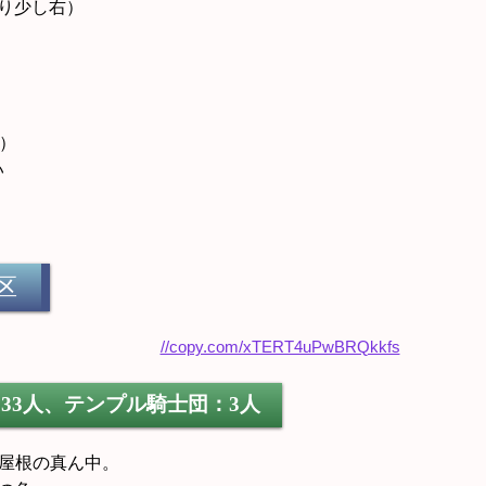
り少し右）
き）
い
区
33人、テンプル騎士団：3人
角屋根の真ん中。