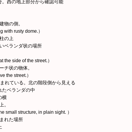
部分。西の地上部分から確認可能
の建物の側。
ing with rusty dome.）
の柱の上
高いベランダ状の場所
the side of the street.）
アーチ状の物体。
e the street.）
に囲まれている。北の階段側から見える
まれたベランダの中
の横
の上。
e small structure, in plain sight. ）
挟まれた場所
上