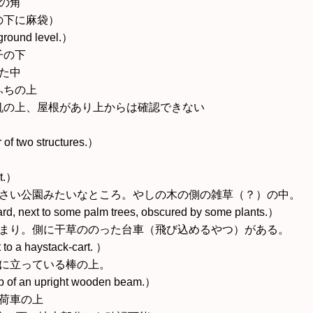
東の角
の下に麻袋）
ground level.）
子の下
れた中
ふちの上
な机の上、屋根があり上からは確認できない
r of two structures.）
ht.）
た小さい公園みたいなところ。やしの木の側の雑草（？）の中。
ard, next to some palm trees, obscured by some plants.）
き止まり。側に干草ののった台車（飛び込めるやつ）がある。
 to a haystack-cart. ）
きに立っている棒の上。
p of an upright wooden beam.）
る荷車の上