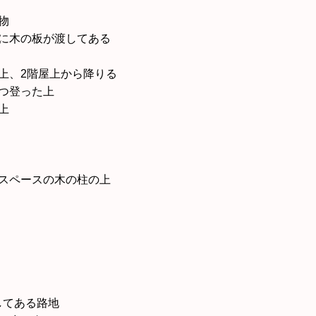
物
分に木の板が渡してある
上、2階屋上から降りる
つ登った上
上
たスペースの木の柱の上
してある路地