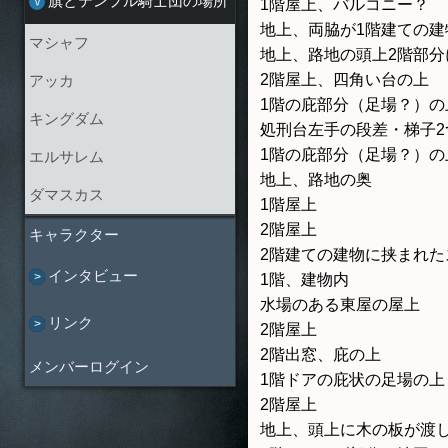
旗とテンプル騎士団の場所
1階屋上、バルコニー？
地上、両脇が1階建ての建
マシャフ
地上、路地の頭上2階部
2階屋上、四角い台の上
アッカ
1階の庇部分（足場？）の
キングダム
処刑台左手の段差・梯子2
1階の庇部分（足場？）の
エルサレム
地上、路地の奥
ダマスカス
1階屋上
2階屋上
キャラクター
2階建ての建物に挟まれ
インタビュー
1階、建物内
水場のある東屋の屋上
リンク
2階屋上
2階出窓、庇の上
メンバーログイン
1階ドアの庇状の足場の上
2階屋上
地上、頭上に木の板が渡