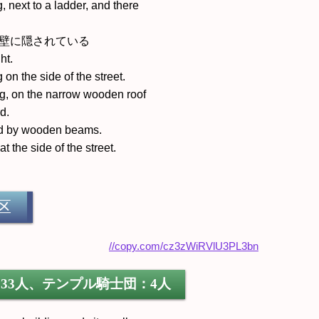
next to a ladder, and there
の壁に隠されている
ht.
n the side of the street.
ing, on the narrow wooden roof
d.
ded by wooden beams.
t the side of the street.
区
33人、テンプル騎士団：4人