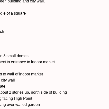
een building and city wall.
ddle of a square
rch
een 3 small domes
next to entrance to indoor market
t to wall of indoor market
 city wall
gate
ut 2 stories up, north side of building
g facing High Point
ang over walled garden