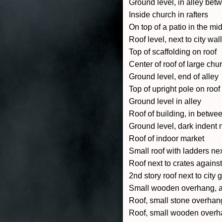
Ground level, in alley betw
Inside church in rafters
On top of a patio in the mi
Roof level, next to city wall
Top of scaffolding on roof
Center of roof of large chu
Ground level, end of alley
Top of upright pole on roof
Ground level in alley
Roof of building, in betw
Ground level, dark indent 
Roof of indoor market
Small roof with ladders nex
Roof next to crates against
2nd story roof next to city 
Small wooden overhang, abo
Roof, small stone overhan
Roof, small wooden overh