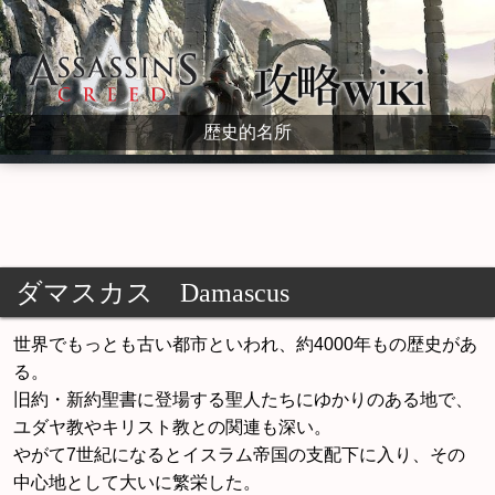
Assassin's Creed Wiki
歴史的名所
ダマスカス Damascus
世界でもっとも古い都市といわれ、約4000年もの歴史があ
る。
旧約・新約聖書に登場する聖人たちにゆかりのある地で、
ユダヤ教やキリスト教との関連も深い。
やがて7世紀になるとイスラム帝国の支配下に入り、その
中心地として大いに繁栄した。