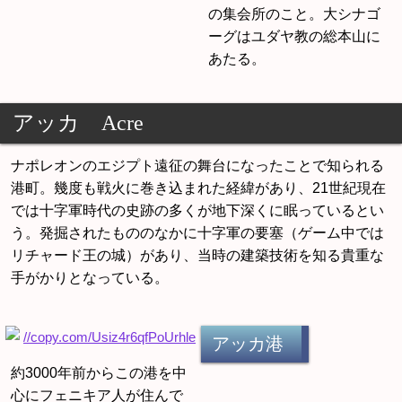
の集会所のこと。大シナゴ
ーグはユダヤ教の総本山に
あたる。
アッカ Acre
ナポレオンのエジプト遠征の舞台になったことで知られる
港町。幾度も戦火に巻き込まれた経緯があり、21世紀現在
では十字軍時代の史跡の多くが地下深くに眠っているとい
う。発掘されたもののなかに十字軍の要塞（ゲーム中では
リチャード王の城）があり、当時の建築技術を知る貴重な
手がかりとなっている。
アッカ港
約3000年前からこの港を中
心にフェニキア人が住んで