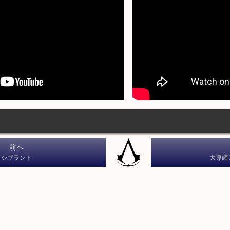
前へ
シブラント
大導師